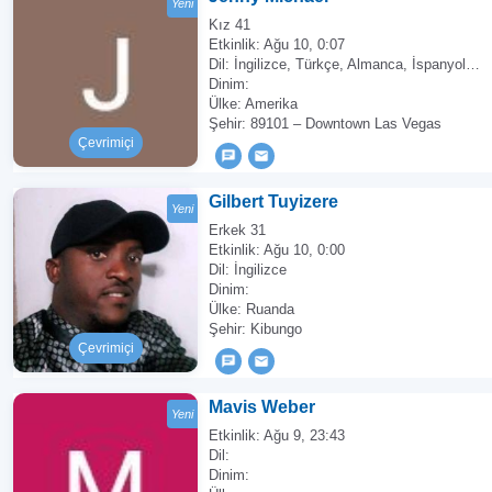
Yeni
Kız 41
Etkinlik:
Ağu 10, 0:07
Dil: İngilizce, Türkçe, Almanca, İspanyolca, Fransızca, Rusça, İtalyanca, Portekizce
Dinim:
Ülke: Amerika
Şehir: 89101 – Downtown Las Vegas
Çevrimiçi
Gilbert Tuyizere
Yeni
Erkek 31
Etkinlik:
Ağu 10, 0:00
Dil: İngilizce
Dinim:
Ülke: Ruanda
Şehir: Kibungo
Çevrimiçi
Mavis Weber
Yeni
Etkinlik:
Ağu 9, 23:43
Dil:
Dinim: