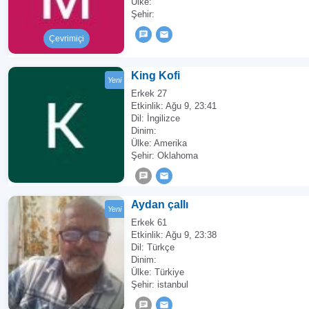
Ülke:
Şehir:
Çevrimiçi
King Kofi
Yeni
Erkek 27
Etkinlik:
Ağu 9, 23:41
Dil: İngilizce
Dinim:
Ülke: Amerika
Şehir: Oklahoma
Aydan çallı
Yeni
Erkek 61
Etkinlik:
Ağu 9, 23:38
Dil: Türkçe
Dinim:
Ülke: Türkiye
Şehir: istanbul