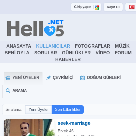
Giriş yapın
Kayıt Ol
ANASAYFA
KULLANICILAR
FOTOGRAFLAR
MÜZIK
BENI OYLA
SORULAR
GÜNLÜKLER
VIDEO
FORUM
HABERLER
YENI ÜYELER
ÇEVRIMIÇI
DOĞUM GÜNLERI
ARAMA
Sıralama:
Yeni Üyeler
Son Etkinlikler
seek-marriage
Erkek 46