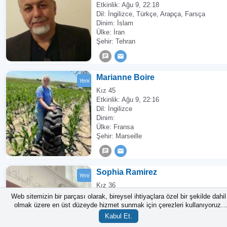
Etkinlik:
Ağu 9, 22:18
Dil: İngilizce, Türkçe, Arapça, Farsça
Dinim: İslam
Ülke: İran
Şehir: Tehran
Marianne Boire
Yeni
Kız 45
Etkinlik:
Ağu 9, 22:16
Dil: İngilizce
Dinim:
Ülke: Fransa
Şehir: Marseille
Sophia Ramirez
Yeni
Kız 36
Etkinlik:
Ağu 9, 22:14
Web sitemizin bir parçası olarak, bireysel ihtiyaçlara özel bir şekilde dahil
Dil: İngilizce
olmak üzere en üst düzeyde hizmet sunmak için çerezleri kullanıyoruz.
Dinim: Hristiyanlık
Çerezlerin ayarlarını değiştirmeden siteyi kullanmak, cihazınıza eklenece
Kabul Et.
Ülke: Amerika
olmalarıdır. Çerezlerin ayarlarını istediğiniz zaman değiştirebilirsiniz.
Çere