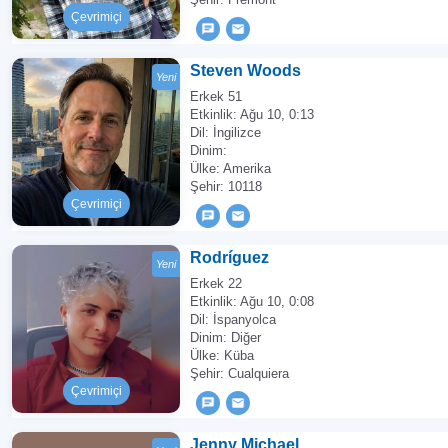
Çevrimiçi
Steven Woods
Yeni
Erkek 51
Etkinlik:
Ağu 10, 0:13
Dil: İngilizce
Dinim:
Ülke: Amerika
Şehir: 10118
Çevrimiçi
Rodríguez
Yeni
Erkek 22
Etkinlik:
Ağu 10, 0:08
Dil: İspanyolca
Dinim: Diğer
Ülke: Küba
Şehir: Cualquiera
Çevrimiçi
Jenny Michael