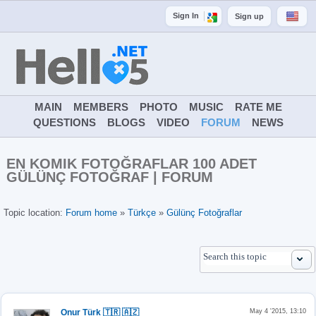
Sign In
Sign up
MAIN
MEMBERS
PHOTO
MUSIC
RATE ME
QUESTIONS
BLOGS
VIDEO
FORUM
NEWS
EN KOMIK FOTOĞRAFLAR 100 ADET
GÜLÜNÇ FOTOĞRAF | FORUM
Topic location:
Forum home
»
Türkçe
»
Gülünç Fotoğraflar
Onur Türk 🇹🇷 🇦🇿
May 4 '2015, 13:10