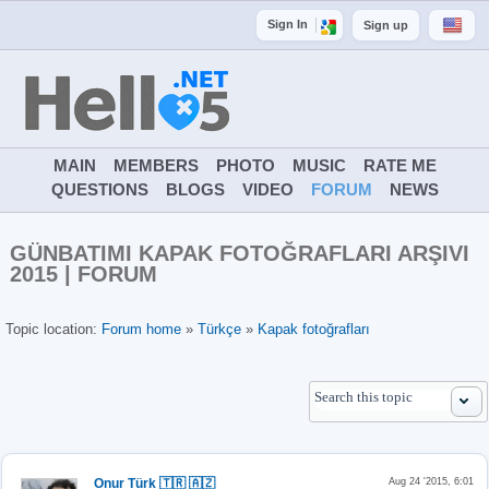
Sign In
Sign up
MAIN
MEMBERS
PHOTO
MUSIC
RATE ME
QUESTIONS
BLOGS
VIDEO
FORUM
NEWS
GÜNBATIMI KAPAK FOTOĞRAFLARI ARŞIVI
2015 | FORUM
Topic location:
Forum home
»
Türkçe
»
Kapak fotoğrafları
Onur Türk 🇹🇷 🇦🇿
Aug 24 '2015, 6:01