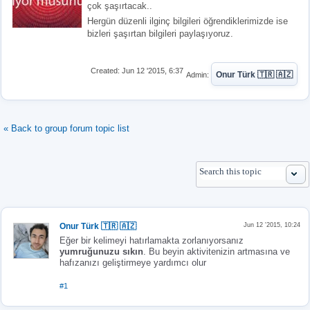
çok şaşırtacak..
Hergün düzenli ilginç bilgileri öğrendiklerimizd
e ise
bizleri şaşırtan bilgileri paylaşıyoruz.
Created: Jun 12 '2015, 6:37
Onur Türk 🇹🇷 🇦🇿
Admin:
« Back to group forum topic list
Onur Türk 🇹🇷 🇦🇿
Jun 12 '2015, 10:24
Eğer bir kelimeyi hatırlamakta zorlanıyorsanız
yumruğunuzu sıkın
. Bu beyin aktivitenizin artmasına ve
hafızanızı geliştirmeye yardımcı olur
#1