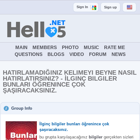
Sign In
Sign up
MAIN
MEMBERS
PHOTO
MUSIC
RATE ME
QUESTIONS
BLOGS
VIDEO
FORUM
NEWS
HATIRLAMADIĞINIZ KELIMEYI BEYNE NASIL
HATIRLATIRSINIZ? - İLGINÇ BILGILER
BUNLARI ÖĞRENINCE ÇOK
ŞAŞIRACAKSINIZ.
Group Info
İlginç bilgiler bunları öğrenince çok
şaşıracaksınız.
bu grupta karşılaşacağınız
bilgiler
gerçekten sizleri