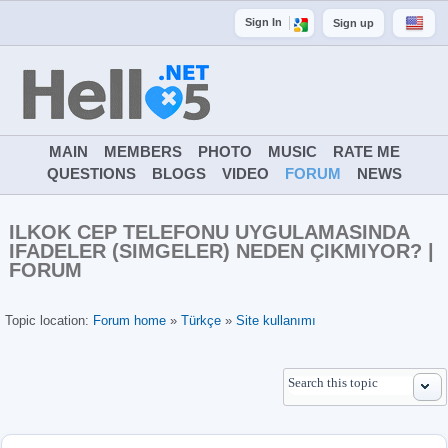
Sign In
Sign up
MAIN
MEMBERS
PHOTO
MUSIC
RATE ME
QUESTIONS
BLOGS
VIDEO
FORUM
NEWS
ILKOK CEP TELEFONU UYGULAMASINDA
IFADELER (SIMGELER) NEDEN ÇIKMIYOR? |
FORUM
Topic location:
Forum home
»
Türkçe
»
Site kullanımı