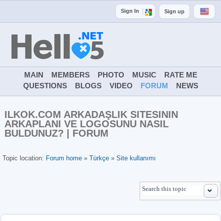
Sign In
Sign up
MAIN
MEMBERS
PHOTO
MUSIC
RATE ME
QUESTIONS
BLOGS
VIDEO
FORUM
NEWS
ILKOK.COM ARKADAŞLIK SITESININ
ARKAPLANI VE LOGOSUNU NASIL
BULDUNUZ? | FORUM
Topic location:
Forum home
»
Türkçe
»
Site kullanımı