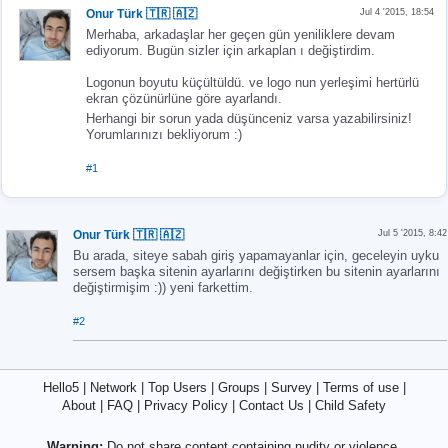
Onur Türk 🇹🇷 🇦🇿
Jul 4 '2015, 18:54
Merhaba, arkadaşlar her geçen gün yeniliklere devam
ediyorum. Bugün sizler için arkaplan ı değiştirdim.
Logonun boyutu küçültüldü. ve logo nun yerleşimi hertürlü
ekran çözünürlüne göre ayarlandı.
Herhangi bir sorun yada düşünceniz varsa yazabilirsiniz!
Yorumlarınızı bekliyorum :)
#1
Onur Türk 🇹🇷 🇦🇿
Jul 5 '2015, 8:42
Bu arada, siteye sabah giriş yapamayanlar için, geceleyin uyku
sersem başka sitenin ayarlarını değiştirken bu sitenin ayarlarını
değiştirmişim :)) yeni farkettim.
#2
Hello5
|
Network
|
Top Users
|
Groups
|
Survey
|
Terms of use
|
About
|
FAQ
|
Privacy Policy
|
Contact Us
|
Child Safety
Warning:
Do not share content containing nudity or violence.