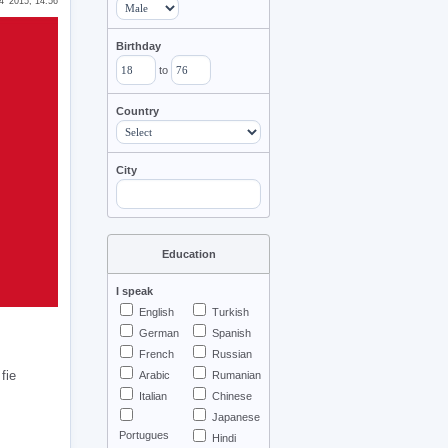
4 '2015, 14:56
Birthday
to
Country
City
Education
I speak
English
Turkish
German
Spanish
French
Russian
fie
Arabic
Rumanian
Italian
Chinese
Japanese
Portugues
Hindi