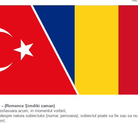
Aug 
t – (Romence Şimdiki zaman)
desfasoara acum, in momentul vorbirii;
i despre natura subiectului (numar, persoana), subiectul poate sa fie sau sa nu 
ext;