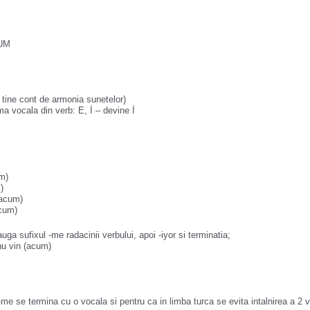
 UM
 tine cont de armonia sunetelor)
ma vocala din verb: E, İ – devine İ
m)
)
(acum)
acum)
ga sufixul -me radacinii verbului, apoi -iyor si terminatia;
u vin (acum)
me se termina cu o vocala si pentru ca in limba turca se evita intalnirea a 2 