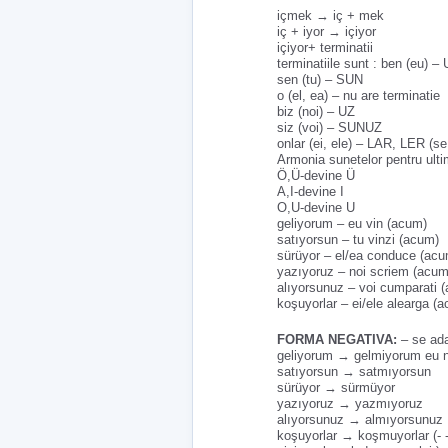
içmek → iç + mek
iç + iyor → içiyor
içiyor+ terminatii
terminatiile sunt : ben (eu) –
sen (tu) – SUN
o (el, ea) – nu are terminatie
biz (noi) – UZ
siz (voi) – SUNUZ
onlar (ei, ele) – LAR, LER (se
Armonia sunetelor pentru ulti
Ö,Ü-devine Ü
A,I-devine I
O,U-devine U
geliyorum – eu vin (acum)
satıyorsun – tu vinzi (acum)
sürüyor – el/ea conduce (acu
yazıyoruz – noi scriem (acum
alıyorsunuz – voi cumparati 
koşuyorlar – ei/ele alearga (
FORMA NEGATIVA:
– se adau
geliyorum → gelmiyorum eu n
satıyorsun → satmıyorsun
sürüyor → sürmüyor
yazıyoruz → yazmıyoruz
alıyorsunuz → almıyorsunuz
koşuyorlar → koşmuyorlar (- -