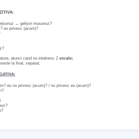
ITIVA:
iyor|sunuz → geliyor musunuz?
 eu privesc (acum)?
?
uz?
egatura, atunci cand se intalnesc 2
vocale;
oseste la final, separat;
GATIVA:
? eu nu privesc (acum)? / nu privesc eu (acum)?
n?
z
nuz?
u?