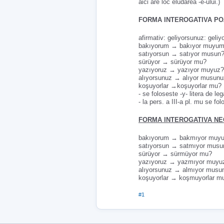
aici are loc eludarea -e-ului.)
FORMA INTEROGATIVA POZ
afirmativ: geliyorsunuz: gel
bakıyorum → bakıyor muyum?
satıyorsun → satıyor musun
sürüyor → sürüyor mu?
yazıyoruz → yazıyor muyuz?
alıyorsunuz → alıyor musun
koşuyorlar →koşuyorlar mu?
- se foloseste -y- litera de l
- la pers. a III-a pl. mu se fol
FORMA INTEROGATIVA NE
bakıyorum → bakmıyor muyum
satıyorsun → satmıyor musu
sürüyor → sürmüyor mu?
yazıyoruz → yazmıyor muyu
alıyorsunuz → almıyor musu
koşuyorlar → koşmuyorlar m
#1