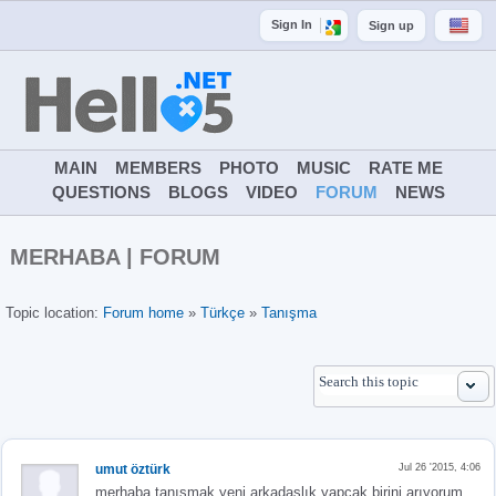
Sign In
Sign up
MAIN
MEMBERS
PHOTO
MUSIC
RATE ME
QUESTIONS
BLOGS
VIDEO
FORUM
NEWS
MERHABA | FORUM
Topic location:
Forum home
»
Türkçe
»
Tanışma
umut öztürk
Jul 26 '2015, 4:06
merhaba tanışmak yeni arkadaslık yapcak birini arıyorum