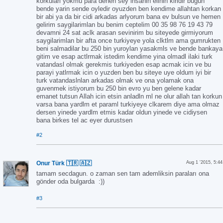
korkulari yokmu para denen sey insanln elinin kiridir bugun
bende yarin sende oyledir oyuzden ben kendime allahtan korkan
bir abi ya da bir cidi arkadas arlyorum bana ev bulsun ve hemen
gelirim saygilarimlan bu benim ceptelim 00 35 98 76 19 43 79
devamni 24 sat aclk arasan sevinirim bu siteyede girmiyorum
saygilarimlan bir afta once turkiyeye yola clktlm ama gumrukten
beni salmadilar bu 250 bin yuroylan yasakmls ve bende bankaya
gitim ve esap actlrmak istedim kendime yina olmadl ilaki turk
vatandasl olmak gerekmis turkiyeden esap acmak icin ve bu
parayi yatlrmak icin o yuzden ben bu siteye uye oldum iyi bir
turk vatandaslnlan arkadas olmak ve ona yolamak ona
guvenmek istiyorum bu 250 bin evro yu ben gelene kadar
emanet tutsun Allah icin etsin anladln ml ne olur allah tan korkun
varsa bana yardlm et paraml turkiyeye clkarem diye ama olmaz
dersen yinede yardlm etmis kadar oldun yinede ve cidiysen
bana birkes tel ac eyer durustsen
#2
Onur Türk 🇹🇷 🇦🇿
Aug 1 '2015, 5:44
tamam secdagun. o zaman sen tam ademliksin paraları ona
gönder oda bulgarda :))
#3