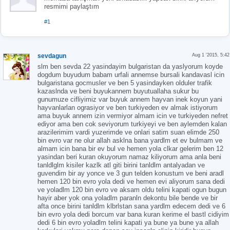
resmimi paylaştım
#1
sevdagun
Aug 1 '2015, 5:42
slm ben sevda 22 yasindayim bulgaristan da yaslyorum koyde
dogdum buyudum babam urfali annemse bursali kandavasl icin
bulgaristana gocmusler ve ben 5 yasindayken olduler trafik
kazaslnda ve beni buyukannem buyutuallaha sukur bu
gunumuze cifliyimiz var buyuk annem hayvan inek koyun yani
hayvanlarlan ograsiyor ve ben turkiyeden ev almak istiyorum
ama buyuk annem izin vermiyor almam icin ve turkiyeden nefret
ediyor ama ben cok seviyorum turkiyeyi ve ben aylemden kalan
arazilerimim vardi yuzerimde ve onlari satim suan elimde 250
bin evro var ne olur allah asklna bana yardlm et ev bulmam ve
almam icin bana bir ev bul ve hemen yola clkar gelerim ben 12
yasindan beri kuran okuyorum namaz kiliyorum ama anla beni
tanldlglm kisiler kazlk atl giti birini tanldlm antalyadan ve
guvendim bir ay yonce ve 3 gun telden konustum ve beni aradl
hemen 120 bin evro yola dedi ve hemen evi aliyorum sana dedi
ve yoladlm 120 bin evro ve aksam oldu telini kapati ogun bugun
hayir aber yok ona yoladlm paranln dekontu bile bende ve bir
afta once birini tanldlm klbrlstan sana yardlm edecem dedi ve 6
bin evro yola dedi borcum var bana kuran kerime el bastl cidiyim
dedi 6 bin evro yoladlm telini kapati ya bune ya bune ya allah