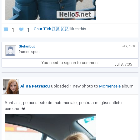
Onur Türk 🇹🇷 🇦🇿
likes this
1
1
Ștefanbuc
Jul 9, 15:08
frumos spus
You need to sign in to comment
Jul 8, 7:35
Alina Petrescu
uploaded 1 new photo to
Momentele
album
Sunt aici, pe acest site de matrimoniale, pentru a-mi găsi sufletul 
pereche. ❤️