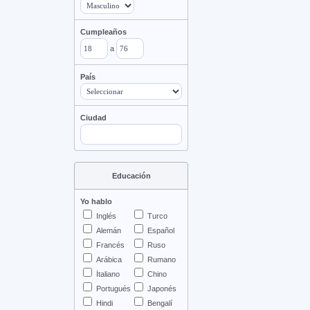
Cumpleaños
a
País
Ciudad
Educación
Yo hablo
Inglés
Turco
Alemán
Español
Francés
Ruso
Arábica
Rumano
İtaliano
Chino
Portugués
Japonés
Hindi
Bengalí