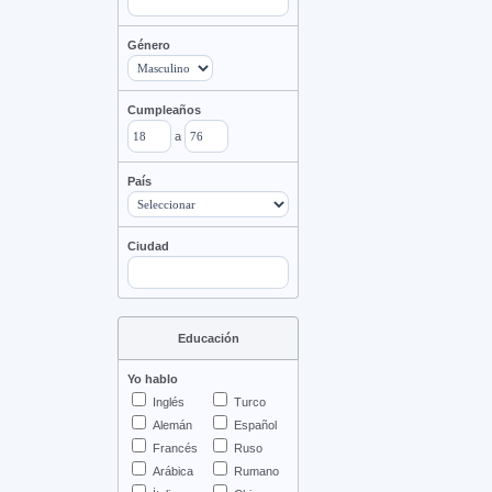
Género
Cumpleaños
a
País
Ciudad
Educación
Yo hablo
Inglés
Turco
Alemán
Español
Francés
Ruso
Arábica
Rumano