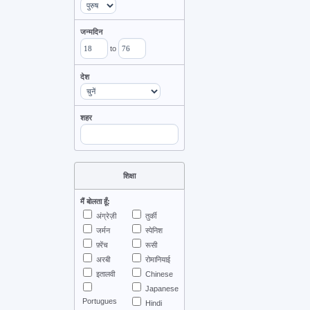
जन्मदिन
to
देश
शहर
शिक्षा
मैं बोलता हूँ:
अंग्रेज़ी
तुर्की
जर्मन
स्पेनिश
फ़्रेंच
रूसी
अरबी
रोमानियाई
इतालवी
Chinese
Japanese
Portugues
Hindi