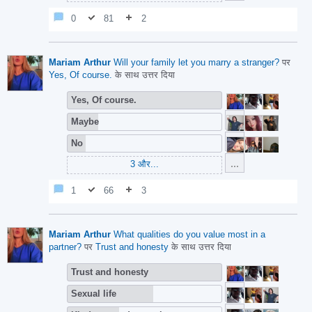
0
81
2
Mariam Arthur
⁣Will your family let you marry a stranger?
पर
Yes, Of course.
के साथ उत्तर दिया
Yes, Of course.
Maybe
No
3
और...
1
66
3
Mariam Arthur
What qualities do you value most in a
partner?
पर
Trust and honesty
के साथ उत्तर दिया
Trust and honesty
Sexual life