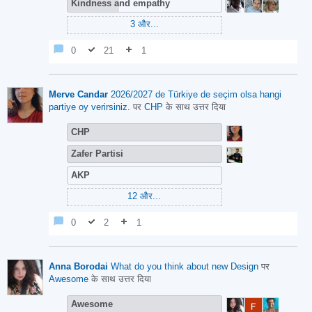
Kindness and empathy
3
और...
0
21
1
Merve Candar
2026/2027 de Türkiye de seçim olsa hangi
partiye oy verirsiniz.
पर
CHP
के साथ उत्तर दिया
CHP
Zafer Partisi
AKP
12
और...
0
2
1
Anna Borodai
What do you think about new Design
पर
Awesome
के साथ उत्तर दिया
Awesome