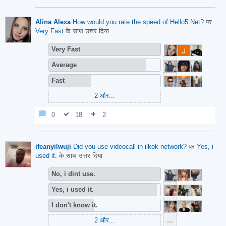
Alina Alexa
How would you rate the speed of Hello5.Net?
पर
Very Fast
के साथ उत्तर दिया
Very Fast
Average
Fast
2
और...
0
18
2
ifeanyilwuji
Did you use videocall in ilkok network?
पर
Yes, i
used it.
के साथ उत्तर दिया
No, i dint use.
Yes, i used it.
I don't know it.
2
और...