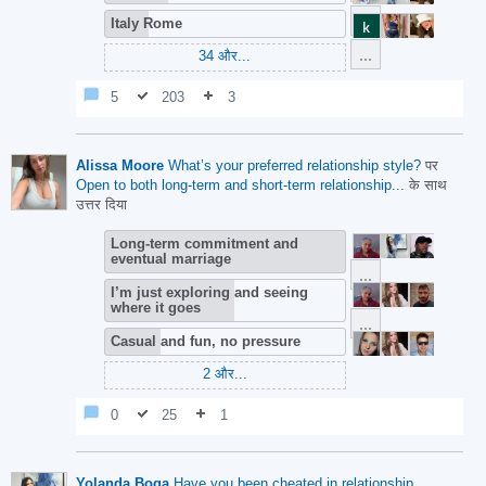
Italy Rome
34
और...
5
203
3
Alissa Moore
What’s your preferred relationship style?
पर
Open to both long-term and short-term relationship...
के साथ
उत्तर दिया
Long-term commitment and
eventual marriage
I’m just exploring and seeing
where it goes
Casual and fun, no pressure
2
और...
0
25
1
Yolanda Boga
⁣Have you been cheated in relationship