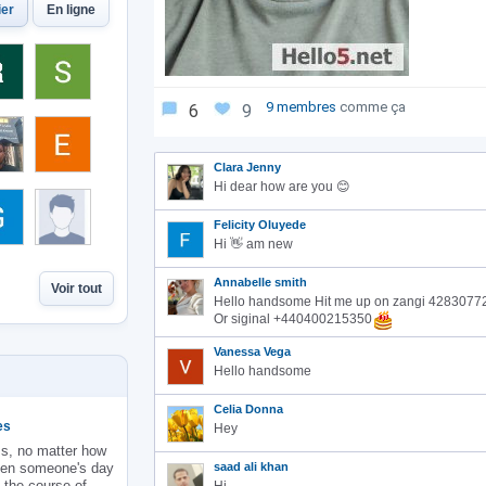
ier
En ligne
9 membres
comme ça
6
9
Clara Jenny
Hi dear how are you 😊
Felicity Oluyede
Hi 👋 am new
Annabelle smith
Voir tout
Hello handsome Hit me up on zangi 4283077
Or siginal +440400215350
Vanessa Vega
Hello handsome
Celia Donna
es
Hey
ss, no matter how
hten someone's day
saad ali khan
the course of