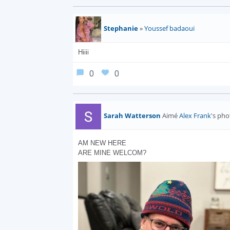
Stephanie
»
Youssef badaoui
Hiiii
0
0
Sarah Watterson
Aimé
Alex Frank
's pho
AM NEW HERE

ARE MINE WELCOM?