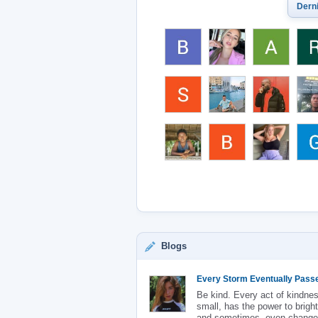
Dern
Blogs
Every Storm Eventually Pass
Be kind. Every act of kindne
small, has the power to brig
and sometimes, even change 