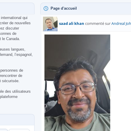
Page d'accueil
international qui
créer de nouvelles
saad ali khan
commenté sur
Andreal J
ez discuter
rsonnes de
t le Canada.
reuses langues,
allemand, l’espagnol,
 personnes de
 rencontrer de
 sécurisée.
e des utilisateurs
plateforme