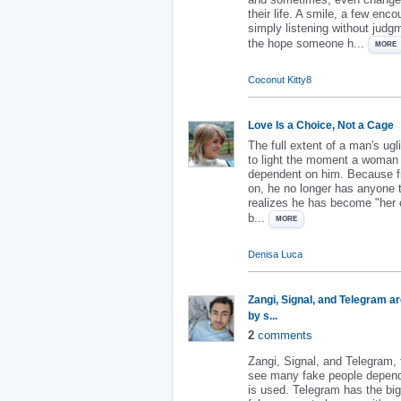
their life. A smile, a few enc
simply listening without jud
the hope someone h...
:
MORE
Coconut Kitty8
Love Is a Choice, Not a Cage
The full extent of a man's ug
to light the moment a woma
dependent on him. Because 
on, he no longer has anyone t
realizes he has become "her 
b...
: LOVE IS A CHOICE, NOT A C
MORE
Denisa Luca
Zangi, Signal, and Telegram 
by s...
2
comments
​Zangi, Signal, and Telegram,
see many fake people depen
is used. Telegram has the bi