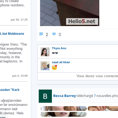
asy to create
l phone numbers,
SIGNAL, AND TELEGRAM ARE COMMONLY USED BY S...
juin 30, 17:25
d, but Moldovans
2
0
rigore Vieru: “The
. Not everything
Thyra Ann
Today, however,
❤️❤️
mostly in the
nd baptisms. In
saad ali khan
OME IS NOT SOLD, BUT MOLDOVANS SELL...
Vous devez vous connecte
juin 4, 15:09
azılan "Karlı
Becca Barrey
téléchargé
7
nouvelles ph
 uğraşlarından
ken bir enstrümanın
urmanın tadı
dil;ülemez. Hele
: STOCKHOLM'DEKI YALNIZ EVINDE YAZILAN "KARLI KAYIN ...
MORE