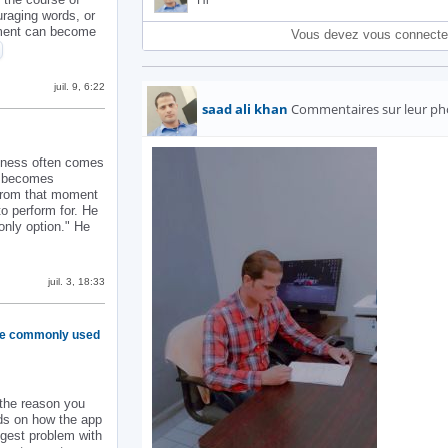
Hi
ouraging words, or
gment can become
Vous devez vous connecte
 EVERY STORM EVENTUALLY PASSES
juil. 9, 6:22
saad ali khan
Commentaires sur leur ph
liness often comes
n becomes
from that moment
o perform for. He
only option." He
AGE
juil. 3, 18:33
are commonly used
 the reason you
ds on how the app
ggest problem with