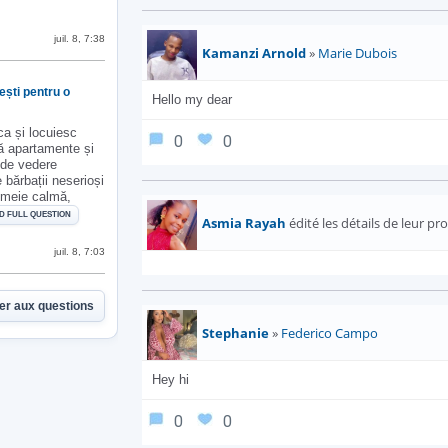
juil. 8, 7:38
Kamanzi Arnold
»
Marie Dubois
ești pentru o
Hello my dear
a și locuiesc
0
0
ă apartamente și
 de vedere
 bărbații neserioși
emeie calmă,
D FULL QUESTION
Asmia Rayah
édité les détails de leur prof
juil. 8, 7:03
er aux questions
Stephanie
»
Federico Campo
Hey hi
0
0