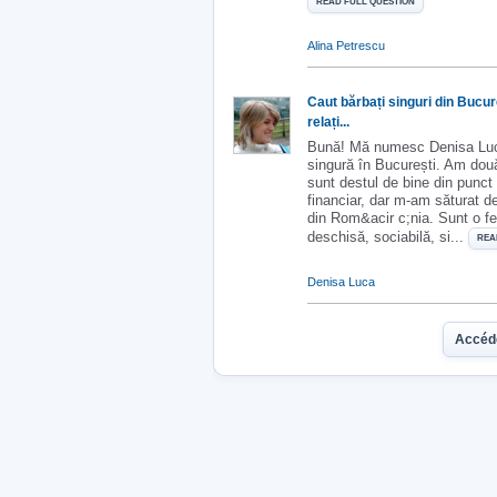
READ FULL QUESTION
Alina Petrescu
Caut bărbați singuri din Bucur
relați...
Bună! Mă numesc Denisa Luc
singură în București. Am dou
sunt destul de bine din punct
financiar, dar m-am săturat de
din Rom&acir c;nia. Sunt o f
deschisă, sociabilă, si...
REA
Denisa Luca
Accéd