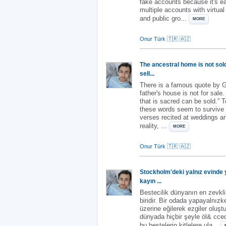
fake accounts because it's e
multiple accounts with virtua
and public gro...
: ZANGI, 
MORE
Onur Türk 🇹🇷 🇦🇿
The ancestral home is not sol
sell...
There is a famous quote by G
father's house is not for sale
that is sacred can be sold.” 
these words seem to survive 
verses recited at weddings a
reality, ...
: THE ANCESTRAL H
MORE
Onur Türk 🇹🇷 🇦🇿
Stockholm'deki yalnız evinde y
kayın ...
Bestecilik dünyanın en zevkli
biridir. Bir odada yapayalnız
üzerine eğilerek ezgiler oluşt
dünyada hiçbir şeyle öl& cce
bu bestelerin kitlelere ula...