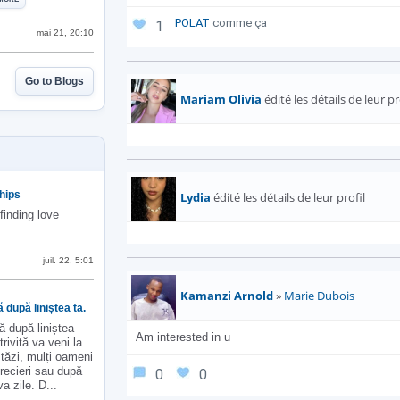
POLAT
comme ça
1
mai 21, 20:10
Go to Blogs
Mariam Olivia
édité les détails de leur pr
ships
Lydia
édité les détails de leur profil
 finding love
juil. 22, 5:01
Kamanzi Arnold
»
Marie Dubois
după liniștea ta.
ă după liniștea
Am interested in u
trivită va veni la
stăzi, mulți oameni
recieri sau după
0
0
a zile. D...