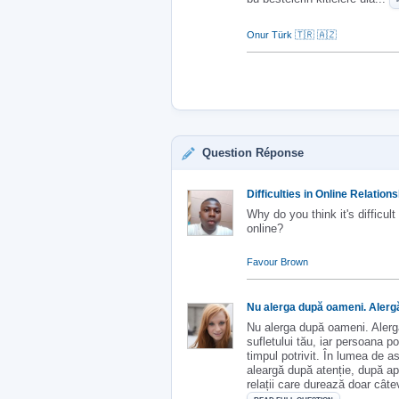
Onur Türk 🇹🇷 🇦🇿
Question Réponse
Difficulties in Online Relation
Why do you think it's difficult
online?
Favour Brown
Nu alerga după oameni. Alergă 
Nu alerga după oameni. Alerg
sufletului tău, iar persoana po
timpul potrivit. În lumea de a
aleargă după atenție, după ap
relații care durează doar câtev