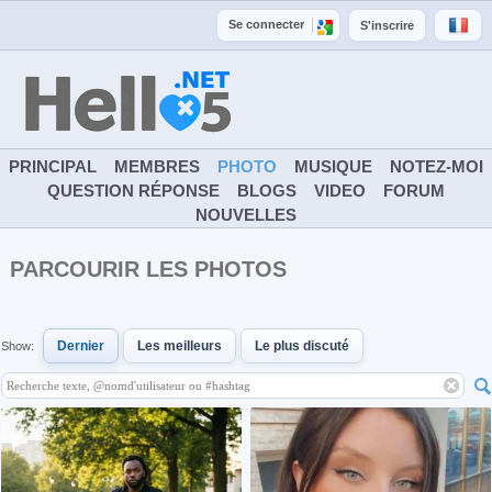
Se connecter
S'inscrire
PRINCIPAL
MEMBRES
PHOTO
MUSIQUE
NOTEZ-MOI
QUESTION RÉPONSE
BLOGS
VIDEO
FORUM
NOUVELLES
PARCOURIR LES PHOTOS
Dernier
Les meilleurs
Le plus discuté
Show: