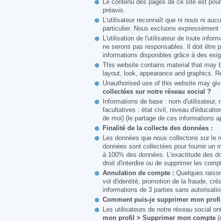
Le contenu des pages de ce site est pour l'
préavis.
L'utilisateur reconnaît que ni nous ni aucu
particulier. Nous excluons expressément 
L'utilisation de l'utilisateur de toute inf
ne serons pas responsables. Il doit être p
informations disponibles grâce à des exig
This website contains material that may be
layout, look, appearance and graphics. Re
Unauthorised use of this website may giv
collectées sur notre réseau social ?
Informations de base : nom d'utilisateur, 
facultatives : état civil, niveau d'éducati
de moi) (le partage de ces informations ap
Finalité de la collecte des données :
Les données que nous collectons sur le ré
données sont collectées pour fournir un m
à 100% des données. L'exactitude des don
droit d'interdire ou de supprimer les comp
Annulation de compte :
Quelques raison
vol d'identité, promotion de la fraude, c
informations de 3 parties sans autorisatio
Comment puis-je supprimer mon profi
Les utilisateurs de notre réseau social on
mon profil > Supprimer mon compte
(