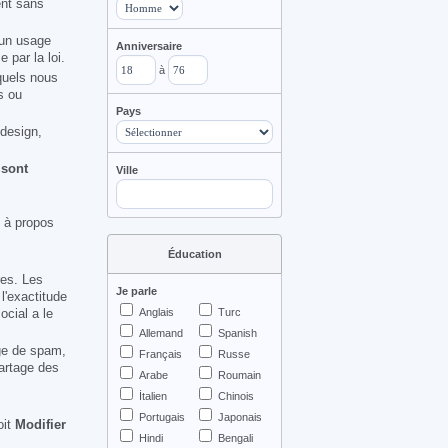
ent sans
r un usage
Anniversaire
 par la loi.
à
squels nous
s ou
Pays
 design,
 sont
Ville
n à propos
Éducation
res. Les
Je parle
l'exactitude
cial a le
Anglais
Turc
Allemand
Spanish
age de spam,
Français
Russe
partage des
Arabe
Roumain
İtalien
Chinois
Portugais
Japonais
oit
Modifier
Hindi
Bengali