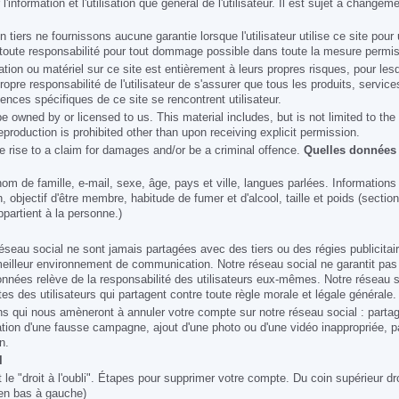
information et l'utilisation que général de l'utilisateur. Il est sujet à changem
n tiers ne fournissons aucune garantie lorsque l'utilisateur utilise ce site pou
toute responsabilité pour tout dommage possible dans toute la mesure permise
ormation ou matériel sur ce site est entièrement à leurs propres risques, pour le
ropre responsabilité de l'utilisateur de s'assurer que tous les produits, service
ences spécifiques de ce site se rencontrent utilisateur.
 owned by or licensed to us. This material includes, but is not limited to the
production is prohibited other than upon receiving explicit permission.
e rise to a claim for damages and/or be a criminal offence.
Quelles données
nom de famille, e-mail, sexe, âge, pays et ville, langues parlées. Informations
on, objectif d'être membre, habitude de fumer et d'alcool, taille et poids (sectio
partient à la personne.)
seau social ne sont jamais partagées avec des tiers ou des régies publicitai
eilleur environnement de communication. Notre réseau social ne garantit pas 
nées relève de la responsabilité des utilisateurs eux-mêmes. Notre réseau so
tes des utilisateurs qui partagent contre toute règle morale et légale générale.
s qui nous amèneront à annuler votre compte sur notre réseau social : part
réation d'une fausse campagne, ajout d'une photo ou d'une vidéo inappropriée, 
n.
l
t le "droit à l'oubli". Étapes pour supprimer votre compte. Du coin supérieur dr
en bas à gauche)