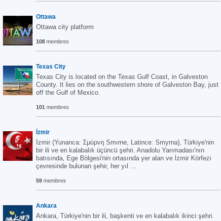
Ottawa
Ottawa city platform
108
membres
Texas City
Texas City is located on the Texas Gulf Coast, in Galveston
County. It lies on the southwestern shore of Galveston Bay, just
off the Gulf of Mexico.
101
membres
İzmir
İzmir (Yunanca: Σμύρνη Smırne, Latince: Smyrna), Türkiye'nin
bir ili ve en kalabalık üçüncü şehri. Anadolu Yarımadası'nın
batısında, Ege Bölgesi'nin ortasında yer alan ve İzmir Körfezi
çevresinde bulunan şehir, her yıl ...
59
membres
Ankara
Ankara, Türkiye'nin bir ili, başkenti ve en kalabalık ikinci şehri.