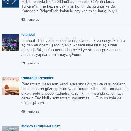
2013 itibarıyla 5.045.083 nüfusa sahiptir. Coğrafi olarak
Türkiye'nin merkezine yakın bir konumda bulunur ve Batı
Karadeniz Bölgesi'nde kalan kuzey kesimleri hariç, büyük...
53
membres
istanbul
İstanbul, Türkiye'nin en kalabalık, ekonomik ve sosyo-kültürel
açıdan en önemli şehri. Şehir, iktisadi büyüklük açısıdan
dünyada 34., nüfus açısından belediye sınırları göz önüne
alınarak yapılan sıralamaya g&oum...
53
membres
Romantik Resimler
Romantizm insanların kendi aralarında duygu ve düşüncelerini
birbirlerine en güzel şekilde yansıtmasıdır.Romantik ne sadece
erkek nede sadece kadındır. Karşılıklı iki insanda da olması
gerekir. Tek kişilik romantizm yaşanmaz!… Günümüzde de
sıkça g&oum...
49
membres
Moldova Chişinau Chat