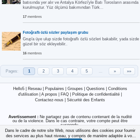
batısında yer alır ve Antalya Körfezi'yle Batı Torosların arasında
kurulmuştur. Yüz ölçümü bakımından Türk...
17
membres
Fotoğraflı özlü sözler paylaşım grubu
Grup'a üye ulup sizde fotoğraflı özlü sözleri bakabilir, yada sizde
güzel bir söz ekleyebilir..
16
membres
Pages:
1
2
3
4
5
...
»
»»
Hello5
|
Reseau
|
Populaires
|
Groupes
|
Questions
|
Conditions
d'utilisation
|
A propos
|
FAQ
|
Politique de confidentialité
|
Contactez-nous
|
Sécurité des Enfants
Avertissement :
Ne partagez pas de contenu contenant de la nudité
ou de la violence. Dans le cas contraire, votre compte peut être
suspendu.
Dans le cadre de notre site Web, nous utilisons des cookies pour fournir
Attention :
Ne partagez jamais vos informations bancaires, carte de
des services au plus haut niveau, y compris de manière adaptée à vos
crédit, mot de passe ou comptes crypto avec des inconnus.