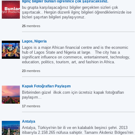
İlginç bilgiler bunları öğrenince çok şaşıracaksınız.
bu grupta karşılaşacağınız bilgiler gerçekten sizleri çok
şaşırtacak.. Hergün düzenli ilginç bilgileri öğrendiklerimizde ise
bizleri şaşırtan bilgileri paylaşıyoruz.
25
membres
Lagos, Nigeria
Lagos is a major African financial centre and is the economic
hub of Lagos State and Nigeria at large. The city has a
significant influence on commerce, entertainment, technology,
education, politics, tourism, art, and fashion in Africa.
23
membres
Kapak Fotoğrafları Paylaşım
Birbirinden güzel ilkok.com için ücretsiz kapak fotoğrafları
paylaşım...
17
membres
Antalya
Antalya, Türkiye'nin bir ili ve en kalabalık beşinci şehri. 2013
itibarıyla 2.158.265 nüfusa sahiptir. Tamamı Akdeniz Bölgesi'nin