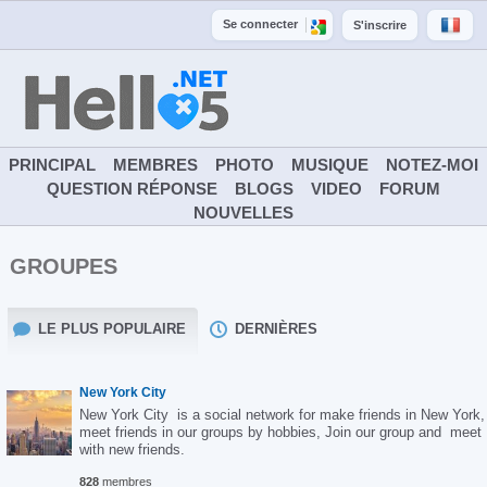
Se connecter
S'inscrire
PRINCIPAL
MEMBRES
PHOTO
MUSIQUE
NOTEZ-MOI
QUESTION RÉPONSE
BLOGS
VIDEO
FORUM
NOUVELLES
GROUPES
LE PLUS POPULAIRE
DERNIÈRES
New York City
New York City is a social network for make friends in New York,
meet friends in our groups by hobbies, Join our group and meet
with new friends.
828
membres