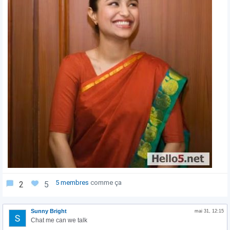
5 membres
comme ça
2
5
Sunny Bright
mai 31, 12:15
Chat me can we talk