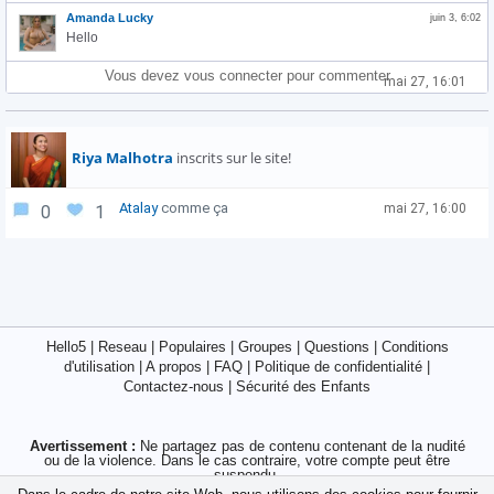
Amanda Lucky
juin 3, 6:02
Hello
Vous devez vous connecter pour commenter
mai 27, 16:01
Riya Malhotra
inscrits sur le site!
Atalay
comme ça
mai 27, 16:00
0
1
Hello5
|
Reseau
|
Populaires
|
Groupes
|
Questions
|
Conditions
d'utilisation
|
A propos
|
FAQ
|
Politique de confidentialité
|
Contactez-nous
|
Sécurité des Enfants
Avertissement :
Ne partagez pas de contenu contenant de la nudité
ou de la violence. Dans le cas contraire, votre compte peut être
suspendu.